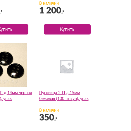
В наличии
1 200
Р
Р
Купить
Купить
-П д.14мм черная
Пуговица 2-П д.15мм
), упак
бежевая (100 шт/уп), упак
В наличии
350
Р