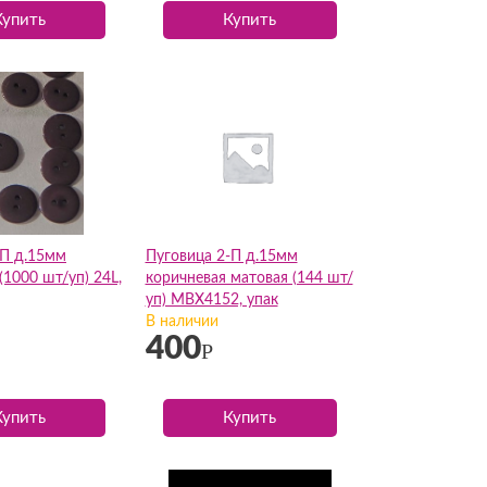
Купить
Купить
-П д.15мм
Пуговица 2-П д.15мм
(1000 шт/уп) 24L,
коричневая матовая (144 шт/
уп) МВХ4152, упак
В наличии
400
Р
Купить
Купить