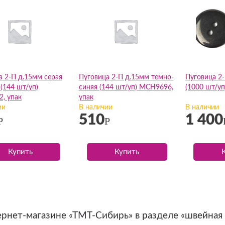
а 2-П д.15мм серая
Пуговица 2-П д.15мм темно-
Пуговица 2
(144 шт/уп)
синяя (144 шт/уп) MCH9696,
(1000 шт/уп
, упак
упак
ии
В наличии
В наличии
510
1 400
Р
Р
Купить
Купить
ернет-магазине «ТМТ-Сибирь» в разделе «швейная