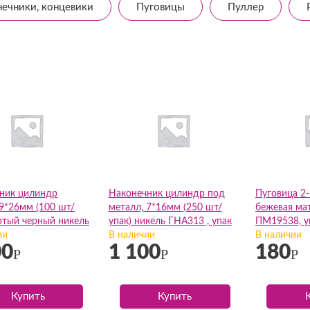
ечники, концевики
Пуговицы
Пуллер
ник цилиндр
Наконечник цилиндр под
Пуговица 2
 9*26мм (100 шт/
металл, 7*16мм (250 шт/
бежевая мат
ертый черный никель
упак) никель ГНА313 , упак
ПМ19538, у
6 , упак
ии
В наличии
В наличии
00
1 100
180
Р
Р
Р
Купить
Купить