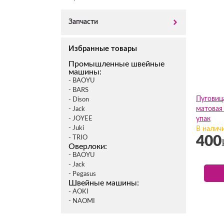
Запчасти
Избранные товары
Промышленные швейные
машины:
- BAOYU
- BARS
Пуговиц
- Dison
матовая 
- Jack
- JOYEE
упак
- Juki
В налич
400
- TRIO
Оверлоки:
- BAOYU
- Jack
- Pegasus
Швейные машины:
- AOKI
- NAOMI