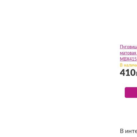
Пуговиц
матовая 
МВХ4152
В налич
410
В инт