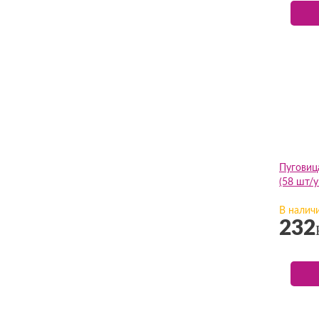
Пуговиц
(58 шт/у
В налич
232