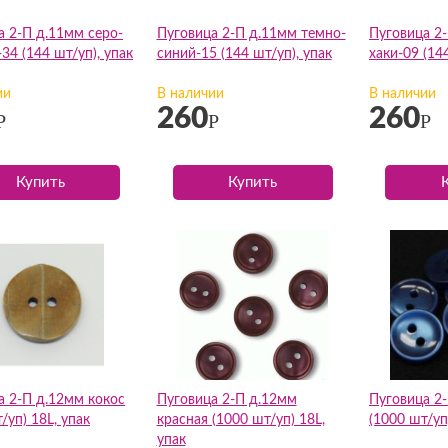
а 2-П д.11мм серо-
Пуговица 2-П д.11мм темно-
Пуговица 2
34 (144 шт/уп), упак
синий-15 (144 шт/уп), упак
хаки-09 (14
ии
В наличии
В наличии
260
260
Р
Р
Р
Купить
Купить
а 2-П д.12мм кокос
Пуговица 2-П д.12мм
Пуговица 2
/уп) 18L, упак
красная (1000 шт/уп) 18L,
(1000 шт/уп
упак