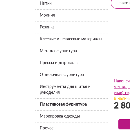
Након
Нитки
Молния
Резинка
Клеевые и неклеевые материалы
Металлофурнитура
Прессы и дыроколы
Отделочная фурнитура
Наконеч
Инструменты для шитья и
металл,
рукоделия
упак) т
ГХН1470
В налич
2 8
Пластиковая фурнитура
Маркировка одежды
Прочее