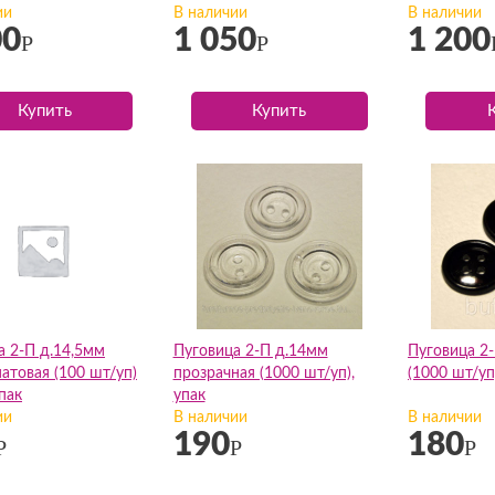
ии
В наличии
В наличии
00
1 050
1 200
Р
Р
Купить
Купить
а 2-П д.14,5мм
Пуговица 2-П д.14мм
Пуговица 2
атовая (100 шт/уп)
прозрачная (1000 шт/уп),
(1000 шт/уп
пак
упак
ии
В наличии
В наличии
190
180
Р
Р
Р