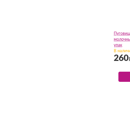
Пуговиц
молочны
упак
В налич
260