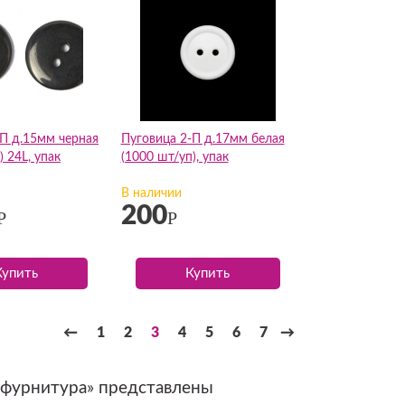
-П д.15мм черная
Пуговица 2-П д.17мм белая
) 24L, упак
(1000 шт/уп), упак
В наличии
200
Р
Р
Купить
Купить
←
1
2
3
4
5
6
7
→
 фурнитура» представлены