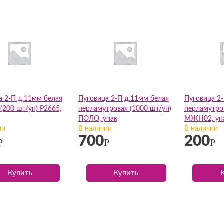
а 2-П д.11мм белая
Пуговица 2-П д.11мм белая
Пуговица 2
(200 шт/уп) Р2665,
перламутровая (1000 шт/уп)
перламутров
ПОЛО, упак
МЖН02, уп
ии
В наличии
В наличии
700
200
Р
Р
Р
Купить
Купить