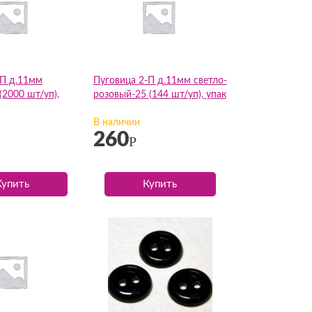
-П д.11мм
Пуговица 2-П д.11мм светло-
(2000 шт/уп),
розовый-25 (144 шт/уп), упак
В наличии
260
Р
Купить
Купить