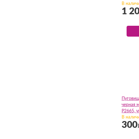
В налич
1 2
Пуговиц
черная м
P2665, у
В налич
300