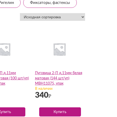
Ригелин
Фиксаторы, фастексы
-П д.11мм
Пуговица 2-П д.11мм белая
овая (100 шт/уп)
матовая (144 шт/уп)
пак
МВН11075, упак
В наличии
340
Р
Купить
Купить