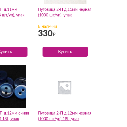
-П д.11мм
Пуговица 2-П д.11мм черная
4 шт/уп), упак
(1000 шт/уп), упак
В наличии
330
Р
Купить
Купить
-П д.12мм синяя
Пуговица 2-П д.12мм черная
) 18L, упак
(1000 шт/уп) 18L, упак