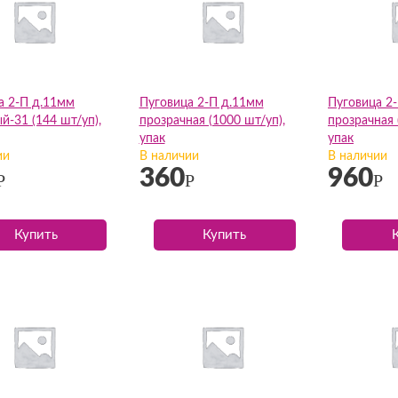
а 2-П д.11мм
Пуговица 2-П д.11мм
Пуговица 2
й-31 (144 шт/уп),
прозрачная (1000 шт/уп),
прозрачная 
упак
упак
ии
В наличии
В наличии
360
960
Р
Р
Р
Купить
Купить