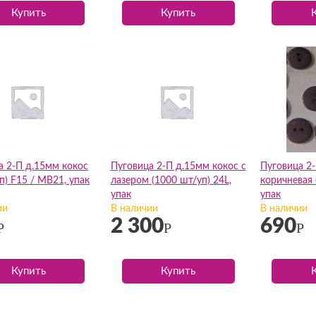
Купить
Купить
а 2-П д.15мм кокос
Пуговица 2-П д.15мм кокос с
Пуговица 2
п) F15 / МВ21, упак
лазером (1000 шт/уп) 24L,
коричневая 
упак
упак
ии
В наличии
В наличии
2 300
690
Р
Р
Р
Купить
Купить