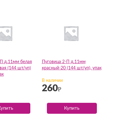
-П д.11мм белая
Пуговица 2-П д.11мм
ая (144 шт/уп)
красный-20 (144 шт/уп), упак
ак
В наличии
260
Р
Купить
Купить