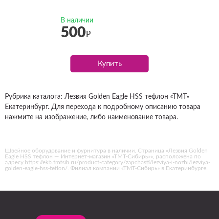
В наличии
500
Р
Купить
Рубрика каталога: Лезвия Golden Eagle HSS тефлон «ТМТ»
Екатеринбург. Для перехода к подробному описанию товара
нажмите на изображение, либо наименование товара.
Швейное оборудование и фурнитура в наличии. Страница «Лезвия Golden
Eagle HSS тефлон — Интернет-магазин «ТМТ-Сибирь»», расположена по
адресу https://ekb.tmtsib.ru/product-category/zapchasti/lezviya-i-nozhi/lezviya-
golden-eagle-hss-teflon/. Филиал компании «ТМТ-Сибирь» в Екатеринбурге.