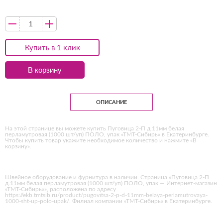
Купить в 1 клик
В корзину
ОПИСАНИЕ
На этой странице вы можете купить Пуговица 2-П д.11мм белая
перламутровая (1000 шт/уп) ПОЛО, упак «ТМТ-Сибирь» в Екатеринбурге.
Чтобы купить товар укажите необходимое количество и нажмите «В
корзину».
Швейное оборудование и фурнитура в наличии. Страница «Пуговица 2-П
д.11мм белая перламутровая (1000 шт/уп) ПОЛО, упак — Интернет-магазин
«ТМТ-Сибирь»», расположена по адресу
https://ekb.tmtsib.ru/product/pugovitsa-2-p-d-11mm-belaya-perlamutrovaya-
1000-sht-up-polo-upak/. Филиал компании «ТМТ-Сибирь» в Екатеринбурге.