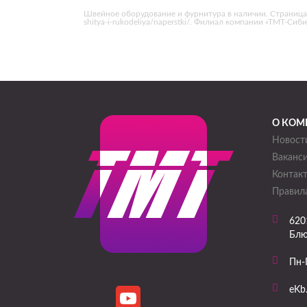
Швейное оборудование и фурнитура в наличии. Страница «Н
shitya-i-rukodeliya/naperstki/. Филиал компании «ТМТ-Сиб
О КОМ
Новост
Ваканс
Контак
Правила
620
Блю
Пн-
eKb