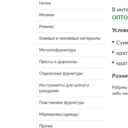
Нитки
В инт
Молния
ОПТ
Резинка
Услов
Клеевые и неклеевые материалы
Сумм
Металлофурнитура
крат
Прессы и дыроколы
крат
Отделочная фурнитура
Розни
Инструменты для шитья и
Рубрика
рукоделия
либо на
Пластиковая фурнитура
Маркировка одежды
Прочее