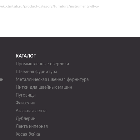
.tmtsib.ru/product-category/furnitura/instrumenty-dlya-
КАТАЛОГ
Промышленные оверлоки
Швейная фурнитура
ин
Металлическая швейная фурнитура
Нитки для швейных машин
н
Пуговицы
Флизелин
Атласная лента
Дублерин
Лента киперная
Косая бейка