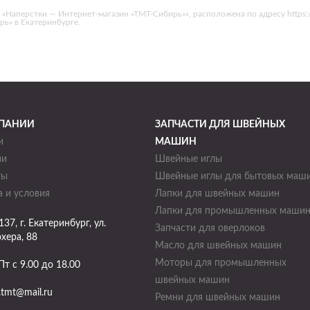
аперстки — Интернет-магазин «ТМТ-Сибирь»», расположена по адресу https://ekb
ирь» в Екатеринбурге.
ПАНИИ
ЗАПЧАСТИ ДЛЯ ШВЕЙНЫХ
и
МАШИН
ии
Швейные иглы
ты
Швейные иглы для бытовых маш
 и условия
Лапки для швейных машин
Лапки для промышленных маши
137
, г.
Екатеринбург
,
ул.
Запчасти для оверлоков
хера, 88
Масло для швейных машин
Моторы для промышленных
Пт с 9.00 до 18.00
швейных машин
.tmt@mail.ru
Ремни для швейных машин