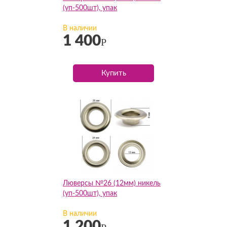
(уп-500шт), упак
В наличии
1 400
Р
Купить
Люверсы №26 (12мм) никель
(уп-500шт), упак
В наличии
1 200