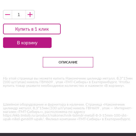
Купить в 1 клик
В корзину
ОПИСАНИЕ
На этой странице вы можете купить Наконечник цилиндр металл, 8,3*15мм
(100 шт/упак) никель ГВН609 , упак «ТМТ-Сибирь» в Екатеринбурге. Чтобы
купить товар укажите необходимое количество и нажмите «В корзину».
Швейное оборудование и фурнитура в наличии. Страница «Наконечник
цилиндр металл, 8,3*15мм (100 шт/упак) никель ГВН609 , упак — Интернет-
магазин «ТМТ-Сибирь»», расположена по адресу
https://ekb.tmtsib.ru/product/nakonechnik-tsilindr-metall-8-3-15mm-100-sht-
upak-nikel-gvn609-upak/. Филиал компании «ТМТ-Сибирь» в Екатеринбурге.