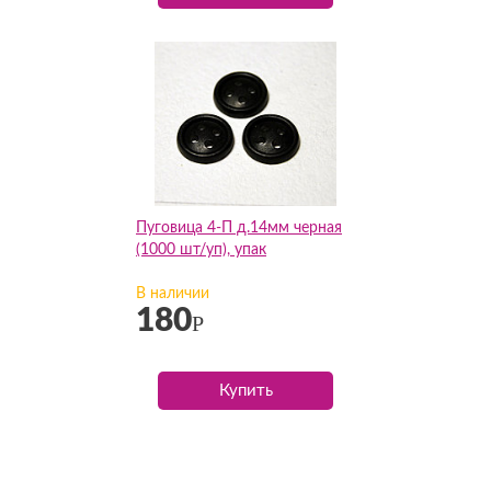
Пуговица 4-П д.14мм черная
(1000 шт/уп), упак
В наличии
180
Р
Купить