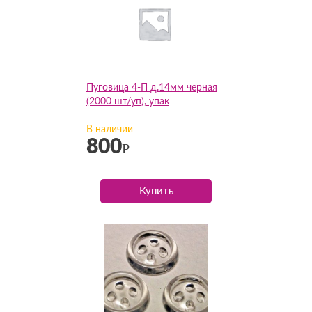
Пуговица 4-П д.14мм черная
(2000 шт/уп), упак
В наличии
800
Р
Купить