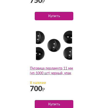
750
Р
Купить
Пуговица перламутр 11 мм
(уп-1000 шт) черный, упак
В наличии
700
Р
Купить