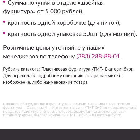
Сумма покупки в отделе «швейная
фурнитура» от 5 000 рублей,
кратность одной коробочке (для ниток),
кратность одной упаковке 50шт (для молний).
Розничные цены
уточняйте у наших
менеджеров по телефону
(383) 288-88-01
.
Рубрика каталога: Пластиковая фурнитура «ТМТ» Екатеринбург.
Для перехода к подробному описанию товара нажмите на
изображение, либо наименование товара.
Швейное оборудование и фурнитура в наличии. Страница «Пластиковая
фурнитура — Страница 4 — Интернет-магазин «ТМТ-Сибирь»», расположена
по адресу https://ekb.tmtsib.ru/product-category/furnitura/dekorativnaya-
furnitura/page/4/. Филиал компании «ТМТ-Сибирь» в Екатеринбурге.