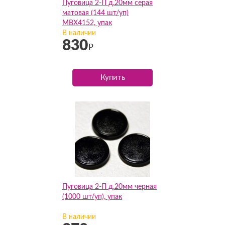
Пуговица 2-П д.20мм серая
матовая (144 шт/уп)
МВХ4152, упак
В наличии
830
Р
Купить
Пуговица 2-П д.20мм черная
(1000 шт/уп), упак
В наличии