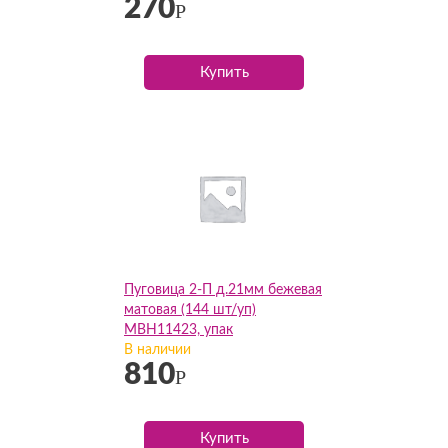
270
Р
Купить
Пуговица 2-П д.21мм бежевая
матовая (144 шт/уп)
МВH11423, упак
В наличии
810
Р
Купить