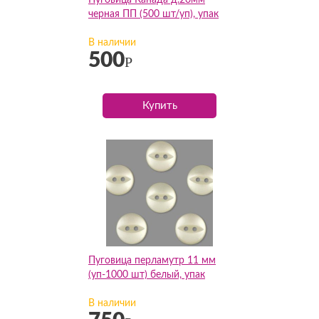
Пуговица Канада д.20мм
черная ПП (500 шт/уп), упак
В наличии
500
Р
Купить
Пуговица перламутр 11 мм
(уп-1000 шт) белый, упак
В наличии