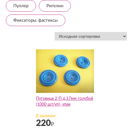
Пуллер
Ригелин
Фиксаторы, фастексы
Пуговица 2-П д.17мм голубой
(1000 шт/уп), упак
В наличии
220
Р