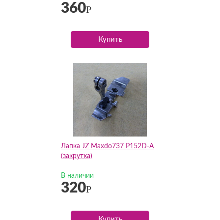
360
Р
Купить
Лапка JZ Maxdo737 P152D-A
(закрутка)
В наличии
320
Р
Купить