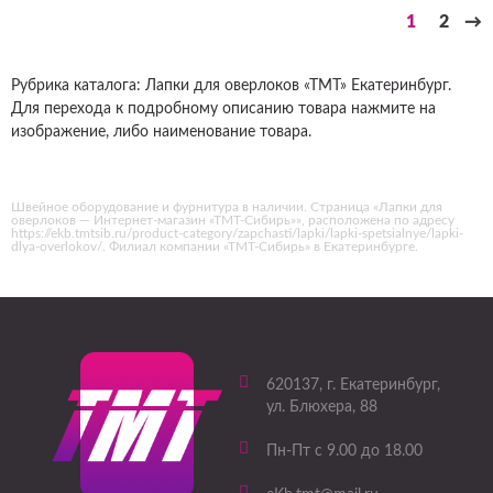
1
2
→
Рубрика каталога: Лапки для оверлоков «ТМТ» Екатеринбург.
Для перехода к подробному описанию товара нажмите на
изображение, либо наименование товара.
Швейное оборудование и фурнитура в наличии. Страница «Лапки для
оверлоков — Интернет-магазин «ТМТ-Сибирь»», расположена по адресу
https://ekb.tmtsib.ru/product-category/zapchasti/lapki/lapki-spetsialnye/lapki-
dlya-overlokov/. Филиал компании «ТМТ-Сибирь» в Екатеринбурге.
620137
, г.
Екатеринбург
,
ул. Блюхера, 88
Пн-Пт с 9.00 до 18.00