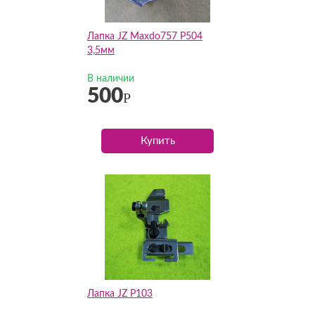
Лапка JZ Maxdo757 P504
3,5мм
В наличии
500
Р
Купить
Лапка JZ P103