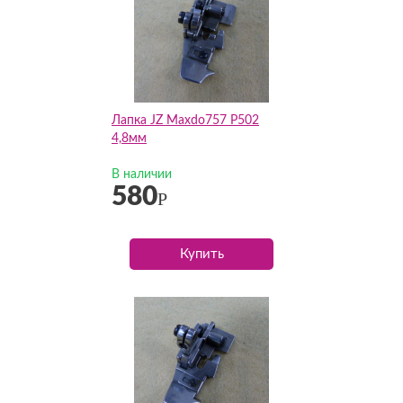
Лапка JZ Maxdo757 P502
4,8мм
В наличии
580
Р
Купить