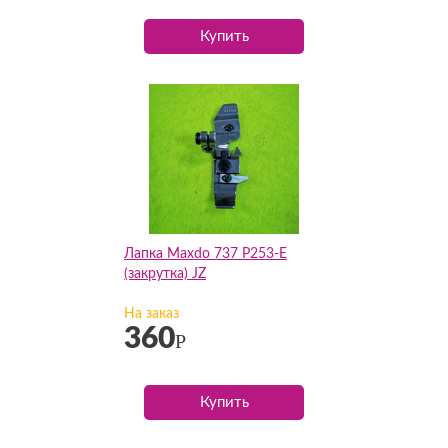
Купить
Лапка Maxdo 737 P253-Е
(закрутка) JZ
На заказ
360
Р
Купить