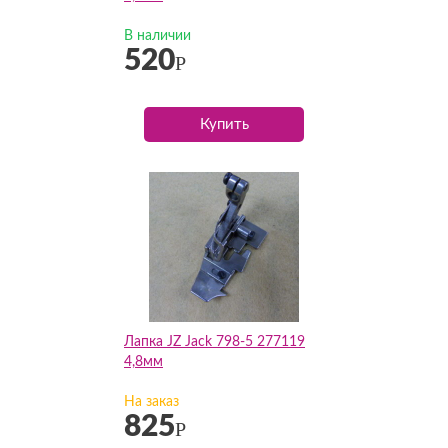
В наличии
520
Р
Купить
Лапка JZ Jack 798-5 277119
4,8мм
На заказ
825
Р