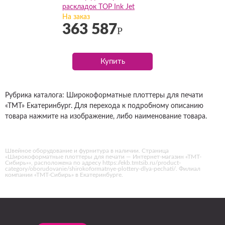
раскладок TOP Ink Jet
4hp(195см)
На заказ
363 587
Р
Купить
Рубрика каталога: Широкоформатные плоттеры для печати
«ТМТ» Екатеринбург. Для перехода к подробному описанию
товара нажмите на изображение, либо наименование товара.
Швейное оборудование и фурнитура в наличии. Страница
«Широкоформатные плоттеры для печати — Интернет-магазин «ТМТ-
Сибирь»», расположена по адресу https://ekb.tmtsib.ru/product-
category/oborudovanie/shirokoformatnye-plottery-dlya-pechati/. Филиал
компании «ТМТ-Сибирь» в Екатеринбурге.