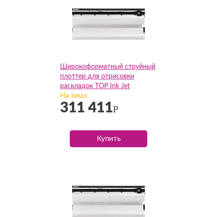
Широкоформатный струйный
плоттер для отрисовки
раскладок TOP Ink Jet
2hp(185см)
На заказ
311 411
Р
Купить