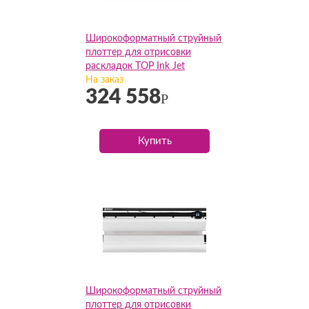
Широкоформатный струйный
плоттер для отрисовки
раскладок TOP Ink Jet
2hp(205см)
На заказ
324 558
Р
Купить
Широкоформатный струйный
плоттер для отрисовки