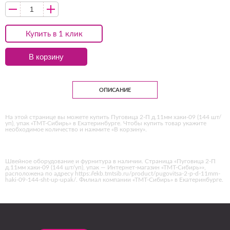
Купить в 1 клик
В корзину
ОПИСАНИЕ
На этой странице вы можете купить Пуговица 2-П д.11мм хаки-09 (144 шт/
уп), упак «ТМТ-Сибирь» в Екатеринбурге. Чтобы купить товар укажите
необходимое количество и нажмите «В корзину».
Швейное оборудование и фурнитура в наличии. Страница «Пуговица 2-П
д.11мм хаки-09 (144 шт/уп), упак — Интернет-магазин «ТМТ-Сибирь»»,
расположена по адресу https://ekb.tmtsib.ru/product/pugovitsa-2-p-d-11mm-
haki-09-144-sht-up-upak/. Филиал компании «ТМТ-Сибирь» в Екатеринбурге.