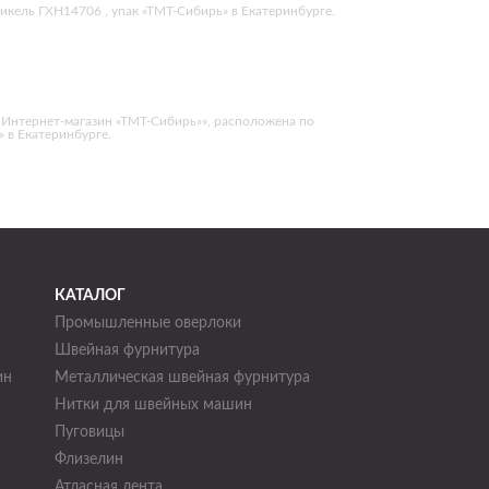
икель ГХН14706 , упак «ТМТ-Сибирь» в Екатеринбурге.
 Интернет-магазин «ТМТ-Сибирь»», расположена по
» в Екатеринбурге.
КАТАЛОГ
Промышленные оверлоки
Швейная фурнитура
ин
Металлическая швейная фурнитура
Нитки для швейных машин
н
Пуговицы
Флизелин
Атласная лента