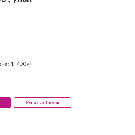
ена:
1 700
)
Р
Купить в 1 клик