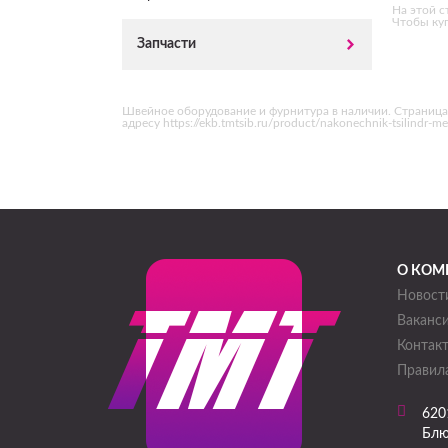
На этой с
Чтобы куп
Запчасти
Швейное оборудование и фурнитура в наличии. Страница 
адресу https://ekb.tmtsib.ru/product/nakonechnik-tsilind
О КОМ
Новост
Ваканс
Контак
Правила
620
Блю