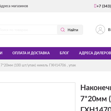
Адреса магазинов
+7 (343
В
И
ОПЛАТА И ДОСТАВКА
БЛОГ
АДРЕСА ДИЛЕРОВ
7*20мм (100 шт/упак) никель ГХН14706 , упак
Наконеч
7*20мм (
ГХН14706