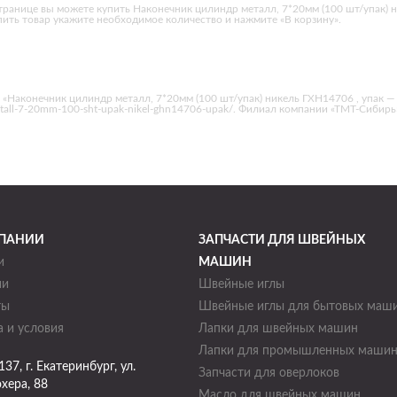
транице вы можете купить Наконечник цилиндр металл, 7*20мм (100 шт/упак) н
ить товар укажите необходимое количество и нажмите «В корзину».
«Наконечник цилиндр металл, 7*20мм (100 шт/упак) никель ГХН14706 , упак —
r-metall-7-20mm-100-sht-upak-nikel-ghn14706-upak/. Филиал компании «ТМТ-Сибирь
ПАНИИ
ЗАПЧАСТИ ДЛЯ ШВЕЙНЫХ
и
МАШИН
ии
Швейные иглы
ты
Швейные иглы для бытовых маш
 и условия
Лапки для швейных машин
Лапки для промышленных маши
137
, г.
Екатеринбург
,
ул.
Запчасти для оверлоков
хера, 88
Масло для швейных машин