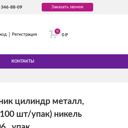
Заказать звонок
) 346-88-09
0
Р
ход
Регистрация
0
КОНТАКТЫ
ник цилиндр металл,
100 шт/упак) никель
 , упак