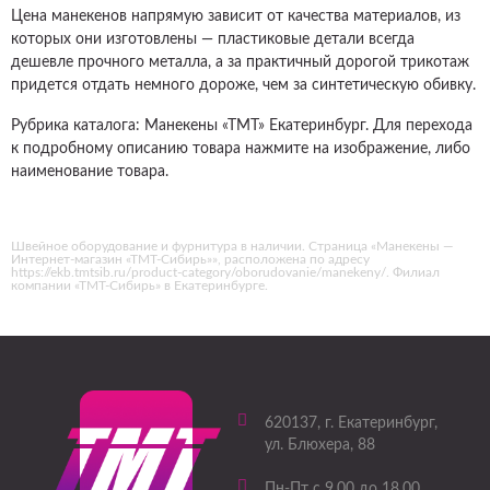
Цена манекенов напрямую зависит от качества материалов, из
которых они изготовлены — пластиковые детали всегда
дешевле прочного металла, а за практичный дорогой трикотаж
придется отдать немного дороже, чем за синтетическую обивку.
Рубрика каталога: Манекены «ТМТ» Екатеринбург. Для перехода
к подробному описанию товара нажмите на изображение, либо
наименование товара.
Швейное оборудование и фурнитура в наличии. Страница «Манекены —
Интернет-магазин «ТМТ-Сибирь»», расположена по адресу
https://ekb.tmtsib.ru/product-category/oborudovanie/manekeny/. Филиал
компании «ТМТ-Сибирь» в Екатеринбурге.
620137
, г.
Екатеринбург
,
ул. Блюхера, 88
Пн-Пт с 9.00 до 18.00