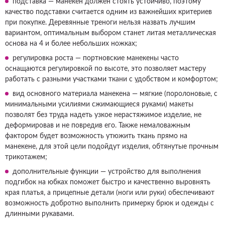
подставка — манекен должен стоять устойчиво, поэтому
качество подставки считается одним из важнейших критериев
при покупке. Деревянные треноги нельзя назвать лучшим
вариантом, оптимальным выбором станет литая металлическая
основа на 4 и более небольших ножках;
регулировка роста — портновские манекены часто
оснащаются регулировкой по высоте, это позволяет мастеру
работать с разными участками ткани с удобством и комфортом;
вид основного материала манекена — мягкие (поролоновые, с
минимальными усилиями сжимающиеся руками) макеты
позволят без труда надеть узкое нерастяжимое изделие, не
деформировав и не повредив его. Также немаловажным
фактором будет возможность утюжить ткань прямо на
манекене, для этой цели подойдут изделия, обтянутые прочным
трикотажем;
дополнительные функции — устройство для выполнения
подгибок на юбках поможет быстро и качественно выровнять
края платья, а прицепные детали (ноги или руки) обеспечивают
возможность добротно выполнить примерку брюк и одежды с
длинными рукавами.