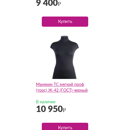
9 400
Р
Купить
Манекен ТС мягкий проф
(торс) Ж-42 (ГОСТ) черный
В наличии
10 950
Р
Купить