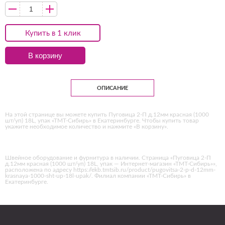
Купить в 1 клик
В корзину
ОПИСАНИЕ
На этой странице вы можете купить Пуговица 2-П д.12мм красная (1000
шт/уп) 18L, упак «ТМТ-Сибирь» в Екатеринбурге. Чтобы купить товар
укажите необходимое количество и нажмите «В корзину».
Швейное оборудование и фурнитура в наличии. Страница «Пуговица 2-П
д.12мм красная (1000 шт/уп) 18L, упак — Интернет-магазин «ТМТ-Сибирь»»,
расположена по адресу https://ekb.tmtsib.ru/product/pugovitsa-2-p-d-12mm-
krasnaya-1000-sht-up-18l-upak/. Филиал компании «ТМТ-Сибирь» в
Екатеринбурге.