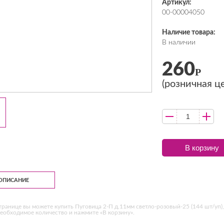
Артикул:
00-00004050
Наличие товара:
В наличии
260
Р
(розничная ц
В корзину
ОПИСАНИЕ
транице вы можете купить Пуговица 2-П д.11мм светло-розовый-25 (144 шт/уп),
еобходимое количество и нажмите «В корзину».