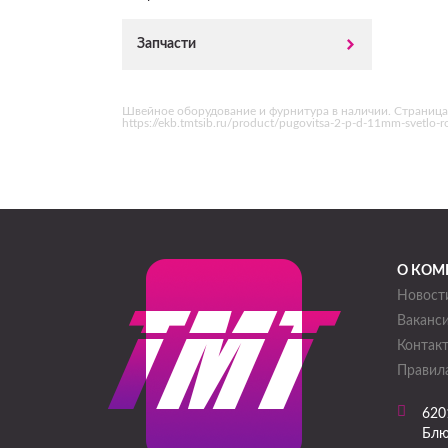
Запчасти
Швейное оборудование и фурнитура в наличии. Страница 
https://ekb.tmtsib.ru/product/pugovitsa-2-p-d-11mm-svetl
О КОМ
Новост
Ваканс
Контак
Правила
620
Блю