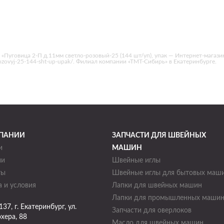
«Пуговица 2-П д.11мм светло-розовый-25 (144 шт/уп), упак — Интернет-магази
o-rozovyj-25-144-sht-up-upak/. Филиал компании «ТМТ-Сибирь» в Екатеринбурге.
ПАНИИ
ЗАПЧАСТИ ДЛЯ ШВЕЙНЫХ
и
МАШИН
ии
Швейные иглы
ты
Швейные иглы для бытовых маш
 и условия
Лапки для швейных машин
Лапки для промышленных маши
137
, г.
Екатеринбург
,
ул.
Запчасти для оверлоков
хера, 88
Масло для швейных машин