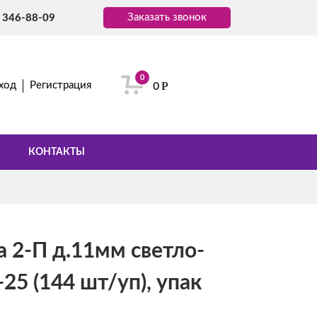
Заказать звонок
) 346-88-09
0
Р
ход
Регистрация
0
КОНТАКТЫ
 2-П д.11мм светло-
25 (144 шт/уп), упак