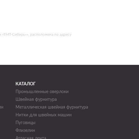
н «ТМТ-Сибирь»», расположена по адресу
КАТАЛОГ
Промышленные оверлоки
Швейная фурнитура
ин
Металлическая швейная фурнитура
Нитки для швейных машин
н
Пуговицы
Флизелин
Атласная лента