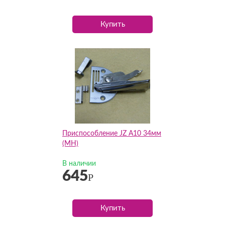
Купить
Приспособление JZ А10 34мм
(MH)
В наличии
645
Р
Купить