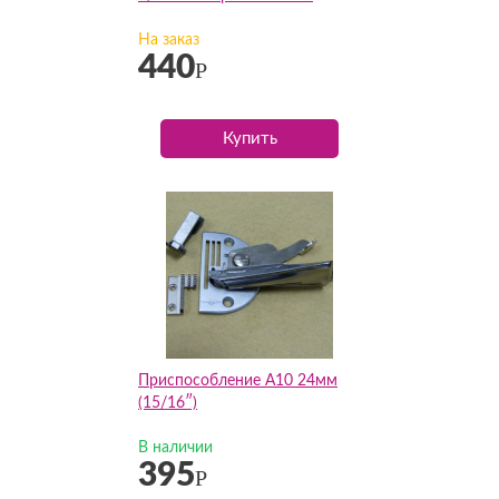
На заказ
440
Р
Купить
Приспособление А10 24мм
(15/16″)
В наличии
395
Р