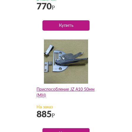
770
Р
Купить
Приспособление JZ А10 50мм
(MH)
На заказ
885
Р