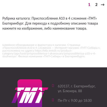
1
2
→
Рубрика каталога: Приспособления А10 в 4 сложения «ТМТ»
Екатеринбург. Для перехода к подробному описанию товара
нажмите на изображение, либо наименование товара.
Швейное оборудование и фурнитура в наличии. Страница
«Приспособления А10 в 4 сложения — Интернет-магазин «ТМТ-Сибирь»»,
расположена по адресу https://ekb.tmtsib.ru/product-
category/zapchasti/prisposobleniya-i-aksessuary/prisposobleniya-a10-v-4-
slozheniya/. Филиал компании «ТМТ-Сибирь» в Екатеринбурге.
620137
, г.
Екатеринбург
,
ул. Блюхера, 88
Пн-Пт с 9.00 до 18.00