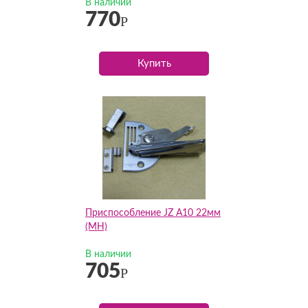
В наличии
770
Р
Купить
Приспособление JZ А10 22мм
(MH)
В наличии
705
Р