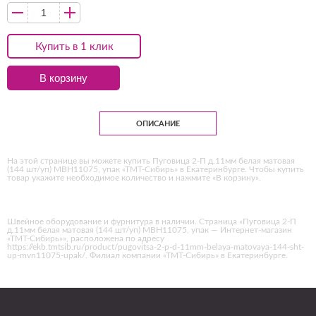
Купить в 1 клик
В корзину
ОПИСАНИЕ
На этой странице вы можете купить Пуговица 2-П д.11мм белая матовая
(144 шт/уп) МВН11075, упак «ТМТ-Сибирь» в Екатеринбурге. Чтобы купить
товар укажите необходимое количество и нажмите «В корзину».
Швейное оборудование и фурнитура в наличии. Страница «Пуговица 2-П
д.11мм белая матовая (144 шт/уп) МВН11075, упак — Интернет-магазин
«ТМТ-Сибирь»», расположена по адресу
https://ekb.tmtsib.ru/product/pugovitsa-2-p-d-11mm-belaya-matovaya-144-sht-
up-mvn11075-upak/. Филиал компании «ТМТ-Сибирь» в Екатеринбурге.