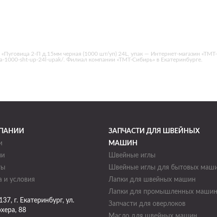
«Пуговица 2-П д.15мм черная (1000 шт/уп) 24L, упак — Интернет-магазин «ТМТ
aya-1000-sht-up-24l-upak/. Филиал компании «ТМТ-Сибирь» в Екатеринбурге.
ПАНИИ
ЗАПЧАСТИ ДЛЯ ШВЕЙНЫХ
и
МАШИН
ии
Швейные иглы
ты
Швейные иглы для бытовых маш
 и условия
Лапки для швейных машин
Лапки для промышленных маши
137
, г.
Екатеринбург
,
ул.
Запчасти для оверлоков
хера, 88
Масло для швейных машин