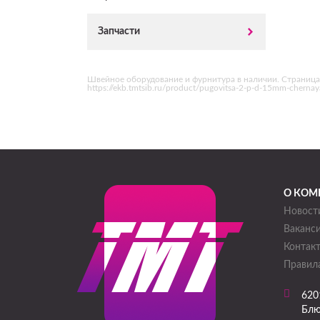
Запчасти
Швейное оборудование и фурнитура в наличии. Страница 
https://ekb.tmtsib.ru/product/pugovitsa-2-p-d-15mm-chern
О КОМ
Новост
Ваканс
Контак
Правила
620
Блю