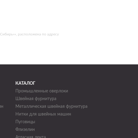
-Сибирь»», расположена по адресу
КАТАЛОГ
Промышленные оверлоки
Швейная фурнитура
ин
Металлическая швейная фурнитура
Нитки для швейных машин
н
Пуговицы
Флизелин
Атласная лента