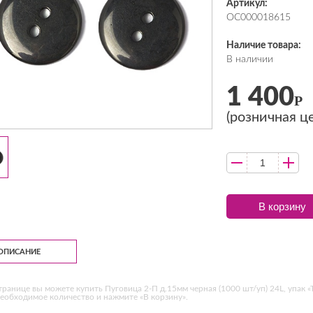
Артикул:
ОС000018615
Наличие товара:
В наличии
1 400
Р
(розничная ц
В корзину
ОПИСАНИЕ
транице вы можете купить Пуговица 2-П д.15мм черная (1000 шт/уп) 24L, упак 
еобходимое количество и нажмите «В корзину».