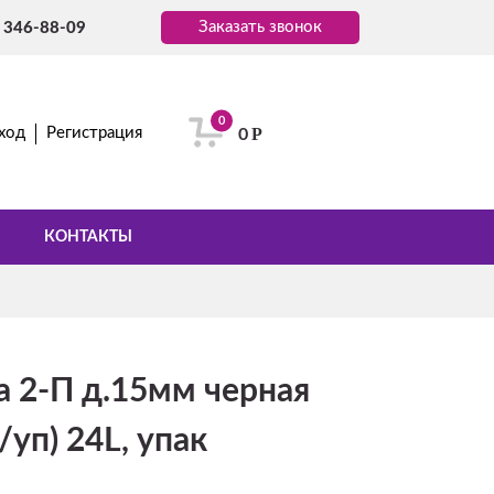
Заказать звонок
) 346-88-09
0
Р
ход
Регистрация
0
КОНТАКТЫ
а 2-П д.15мм черная
/уп) 24L, упак