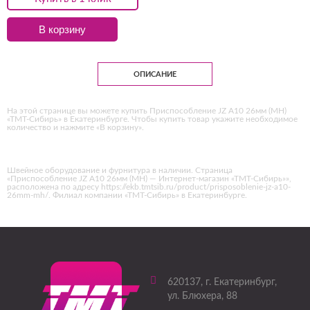
В корзину
ОПИСАНИЕ
На этой странице вы можете купить Приспособление JZ А10 26мм (MH)
«ТМТ-Сибирь» в Екатеринбурге. Чтобы купить товар укажите необходимое
количество и нажмите «В корзину».
Швейное оборудование и фурнитура в наличии. Страница
«Приспособление JZ А10 26мм (MH) — Интернет-магазин «ТМТ-Сибирь»»,
расположена по адресу https://ekb.tmtsib.ru/product/prisposoblenie-jz-a10-
26mm-mh/. Филиал компании «ТМТ-Сибирь» в Екатеринбурге.
620137
, г.
Екатеринбург
,
ул. Блюхера, 88