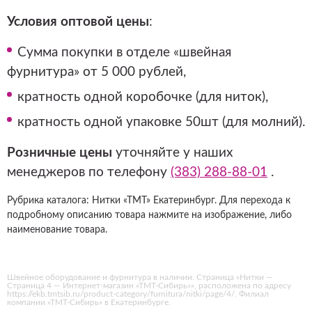
Условия оптовой цены
:
Сумма покупки в отделе «швейная
фурнитура» от 5 000 рублей,
кратность одной коробочке (для ниток),
кратность одной упаковке 50шт (для молний).
Розничные цены
уточняйте у наших
менеджеров по телефону
(383) 288-88-01
.
Рубрика каталога: Нитки «ТМТ» Екатеринбург. Для перехода к
подробному описанию товара нажмите на изображение, либо
наименование товара.
Швейное оборудование и фурнитура в наличии. Страница «Нитки —
Страница 4 — Интернет-магазин «ТМТ-Сибирь»», расположена по адресу
https://ekb.tmtsib.ru/product-category/furnitura/nitki/page/4/. Филиал
компании «ТМТ-Сибирь» в Екатеринбурге.