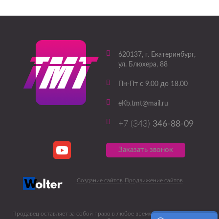
620137
, г.
Екатеринбург
,
ул. Блюхера, 88
Пн-Пт с 9.00 до 18.00
eKb.tmt@mail.ru
+7 (343)
346-88-09
Заказать звонок
Создание сайтов
Продвижение сайтов
Продавец оставляет за собой право в любое время вносить какие-либо