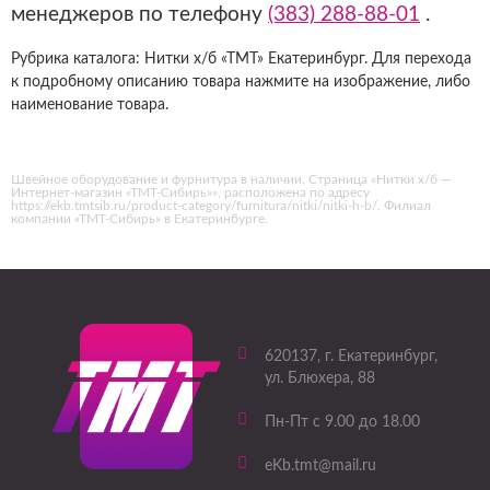
менеджеров по телефону
(383) 288-88-01
.
Рубрика каталога: Нитки х/б «ТМТ» Екатеринбург. Для перехода
к подробному описанию товара нажмите на изображение, либо
наименование товара.
Швейное оборудование и фурнитура в наличии. Страница «Нитки х/б —
Интернет-магазин «ТМТ-Сибирь»», расположена по адресу
https://ekb.tmtsib.ru/product-category/furnitura/nitki/nitki-h-b/. Филиал
компании «ТМТ-Сибирь» в Екатеринбурге.
620137
, г.
Екатеринбург
,
ул. Блюхера, 88
Пн-Пт с 9.00 до 18.00
eKb.tmt@mail.ru