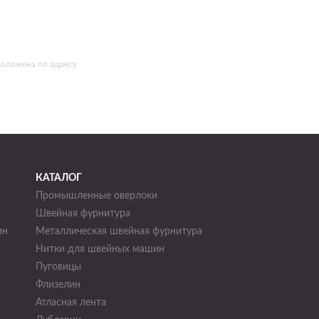
положена по адресу
КАТАЛОГ
Промышленные оверлоки
Швейная фурнитура
ин
Металлическая швейная фурнитура
Нитки для швейных машин
н
Пуговицы
Флизелин
Атласная лента