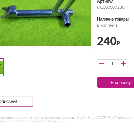
Артикул:
ОС000007280
Наличие товара:
В наличии
240
Р
В корзину
ОПИСАНИЕ
транице вы можете купить Замасливатель игл KU14 Siruba757F «ТМТ-Сибирь» в
ое количество и нажмите «В корзину».