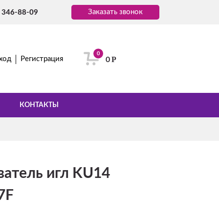
Заказать звонок
) 346-88-09
0
Р
ход
Регистрация
0
КОНТАКТЫ
ватель игл KU14
7F