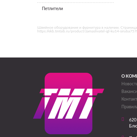
Петлители
Швейное оборудование и фурнитура в наличии. Страница
https://ekb.tmtsib.ru/product/zamaslivatel-igl-ku14-sirub
О КОМ
Новост
Ваканс
Контак
Правила
620
Блю