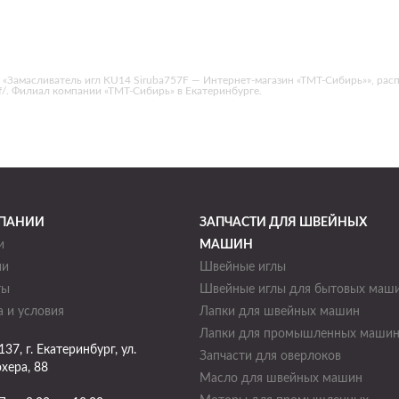
 «Замасливатель игл KU14 Siruba757F — Интернет-магазин «ТМТ-Сибирь»», рас
a757f/. Филиал компании «ТМТ-Сибирь» в Екатеринбурге.
ПАНИИ
ЗАПЧАСТИ ДЛЯ ШВЕЙНЫХ
и
МАШИН
ии
Швейные иглы
ты
Швейные иглы для бытовых маш
 и условия
Лапки для швейных машин
Лапки для промышленных маши
137
, г.
Екатеринбург
,
ул.
Запчасти для оверлоков
хера, 88
Масло для швейных машин