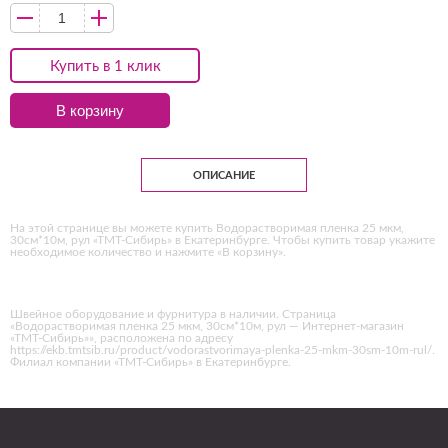
Купить в 1 клик
В корзину
ОПИСАНИЕ
На этой странице вы можете купить Водорастворимая пленка 25 мкм,
30см*10м, рул «ТМТ-Сибирь» в Екатеринбурге. Чтобы купить товар укажите
необходимое количество и нажмите «В корзину».
Швейное оборудование и фурнитура в наличии. Страница
«Водорастворимая пленка 25 мкм, 30см*10м, рул — Интернет-магазин
«ТМТ-Сибирь»», расположена по адресу
https://ekb.tmtsib.ru/product/vodorastvorimaya-plenka-25-mkm-30sm-10m-rul/.
Филиал компании «ТМТ-Сибирь» в Екатеринбурге.