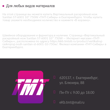
Для любых видов материалов
На этой странице вы можете купить Вертикальный раскройный нож
Santian ST-6001 10" 750W «ТМТ-Сибирь» в Екатеринбурге. Чтобы купить
товар укажите необходимое количество и нажмите «В корзину».
Швейное оборудование и фурнитура в наличии. Страница «Вертикальный
раскройный нож Santian ST-6001 10″ 750W — Интернет-магазин «ТМТ-
Сибирь»», расположена по адресу https://ekb.tmtsib.ru/product/vertikalnyj-
raskrojnyj-nozh-santian-st-6001-10-750w/. Филиал компании «ТМТ-Сибирь» в
Екатеринбурге.
620137
, г.
Екатеринбург
,
ул. Блюхера, 88
Пн-Пт с 9.00 до 18.00
eKb.tmt@mail.ru