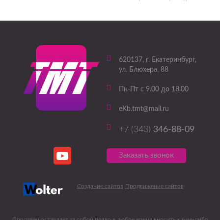
620137
, г.
Екатеринбург
,
ул. Блюхера, 88
Пн-Пт с 9.00 до 18.00
eKb.tmt@mail.ru
+7 (343)
346-88-09
Заказать звонок
Создание сайтов
Продвижение сайтов
Продавец оставляет за собой право в любое время вносить какие-либо