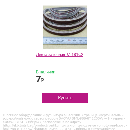
Лента заточная JZ 181C2
В наличии
7
Р
Купить
Швейное оборудование и фурнитура в наличии. Страница «Вертикальный
раскройный нож с сервомотором BAOYU BML-988-8″ 1200W — Интернет-
магазин «ТМТ-Сибирь»», расположена по адресу
https://ekb.tmtsib.ru/product/vertikalnyj-raskrojnyj-nozh-s-servomotorom-baoyu-
bml-988-8-1200w/. Филиал компании «ТМТ-Сибирь» в Екатеринбурге.