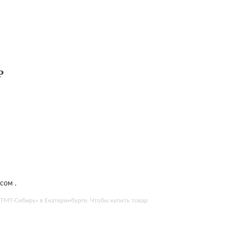
Р
сом .
«ТМТ-Сибирь» в Екатеринбурге. Чтобы купить товар