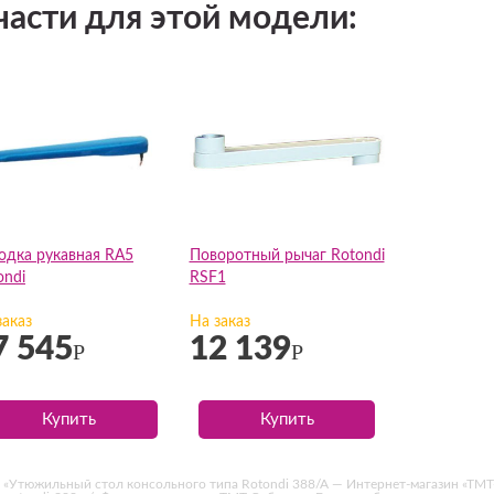
части для этой модели:
одка рукавная RA5
Поворотный рычаг Rotondi
ondi
RSF1
заказ
На заказ
7 545
12 139
Р
Р
Купить
Купить
 «Утюжильный стол консольного типа Rotondi 388/A — Интернет-магазин «ТМТ