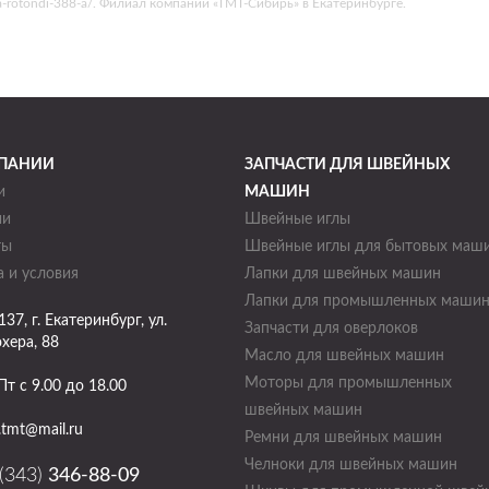
-tipa-rotondi-388-a/. Филиал компании «ТМТ-Сибирь» в Екатеринбурге.
ПАНИИ
ЗАПЧАСТИ ДЛЯ ШВЕЙНЫХ
и
МАШИН
ии
Швейные иглы
ты
Швейные иглы для бытовых маш
 и условия
Лапки для швейных машин
Лапки для промышленных маши
137
, г.
Екатеринбург
,
ул.
Запчасти для оверлоков
хера, 88
Масло для швейных машин
Моторы для промышленных
Пт с 9.00 до 18.00
швейных машин
.tmt@mail.ru
Ремни для швейных машин
Челноки для швейных машин
 (343)
346-88-09