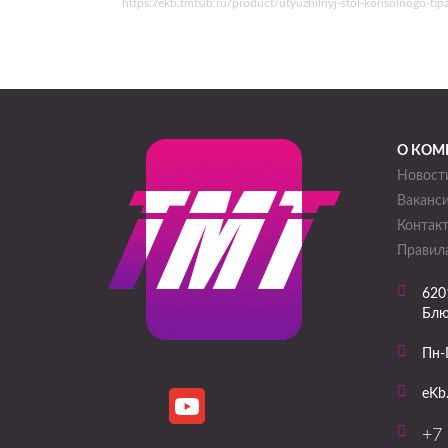
https://ekb.tmtsib.ru/product/utyuzhilnyj-stol-konsolnogo
О КОМ
Новост
Ваканс
Контак
Правила
620
Блю
Пн-
eKb
+7