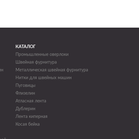
КАТАЛОГ
Промышленные оверлоки
Швейная фурнитура
ин
Металлическая швейная фурнитура
Нитки для швейных машин
н
Пуговицы
Флизелин
Атласная лента
Дублерин
Лента киперная
Косая бейка