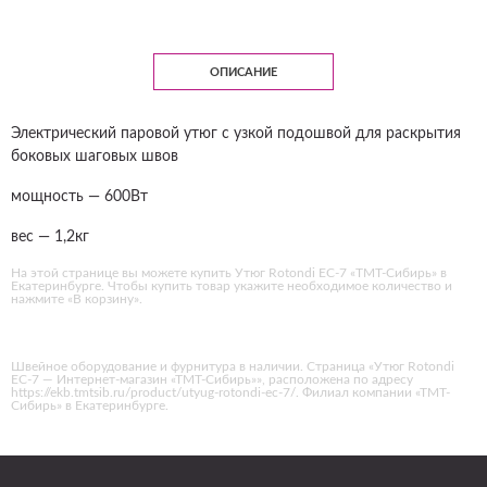
ОПИСАНИЕ
Электрический паровой утюг с узкой подошвой для раскрытия
боковых шаговых швов
мощность — 600Вт
вес — 1,2кг
На этой странице вы можете купить Утюг Rotondi EC-7 «ТМТ-Сибирь» в
Екатеринбурге. Чтобы купить товар укажите необходимое количество и
нажмите «В корзину».
Швейное оборудование и фурнитура в наличии. Страница «Утюг Rotondi
EC-7 — Интернет-магазин «ТМТ-Сибирь»», расположена по адресу
https://ekb.tmtsib.ru/product/utyug-rotondi-ec-7/. Филиал компании «ТМТ-
Сибирь» в Екатеринбурге.