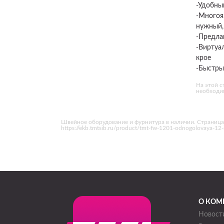
-Удобны
-Многоя
нужный,
-Предла
-Виртуа
крое
-Быстры
На этой с
необходим
Швейное оборудование и фурнитура в наличии. Страниц
https://ekb.tmtsib.ru/product/tmt-fw-1201-odnogolovaya-1
О КОМ
Новост