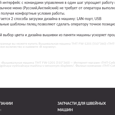
й интерфейс с командами управления в один шаг упрощает работу
зычное меню (Русский,Английский) не требует от оператора выполня
 получая комфортные условия работы.
гается 2 способа загрузки дизайна в машину: LAN-порт, USB
льные шаблоны пялец позволяют сделать оператору точное позици
й выбор цвета и дизайна вышивки из памяти машины ускоряет проце
транице вы можете купить Вышивальная машина TMT FW-1201 (510*360) «ТМТ-С
ое количество и нажмите «В корзину».
а «Вышивальная машина TMT FW-1201 (510*360) — Интернет-магазин «ТМТ-Сиби
2-igolnaya-vyshivalnaya-mashina-s-sensornym-displeem/. Филиал компании «ТМТ-Си
ПАНИИ
ЗАПЧАСТИ ДЛЯ ШВЕЙНЫХ
и
МАШИН