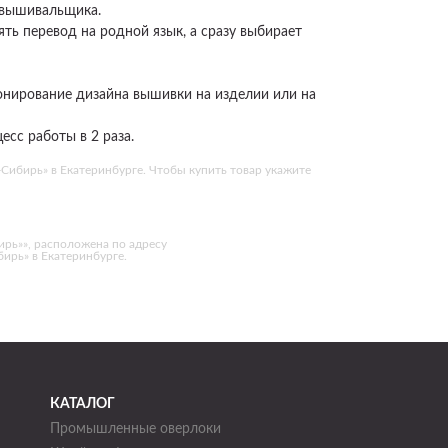
 вышивальщика.
ть перевод на родной язык, а сразу выбирает
онирование дизайна вышивки на изделии или на
сс работы в 2 раза.
ибирь» в Екатеринбурге. Чтобы купить товар укажите
рь»», расположена по адресу
бирь» в Екатеринбурге.
КАТАЛОГ
Промышленные оверлоки