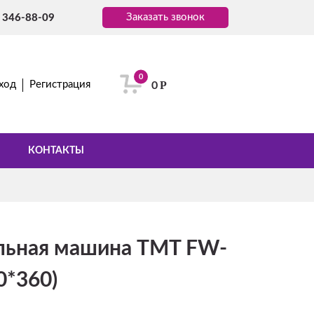
Заказать звонок
) 346-88-09
0
Р
ход
Регистрация
0
КОНТАКТЫ
ьная машина TMT FW-
0*360)