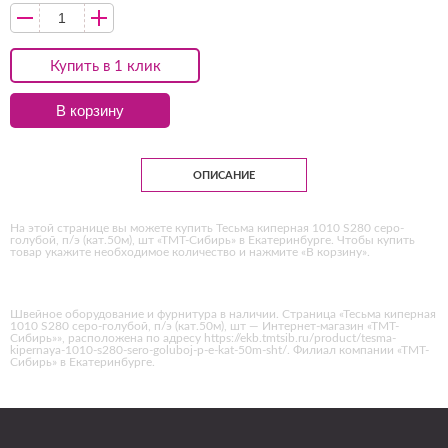
Купить в 1 клик
В корзину
ОПИСАНИЕ
На этой странице вы можете купить Тесьма киперная 1010 S280 серо-
голубой, п/э (кат.50м), шт «ТМТ-Сибирь» в Екатеринбурге. Чтобы купить
товар укажите необходимое количество и нажмите «В корзину».
Швейное оборудование и фурнитура в наличии. Страница «Тесьма киперная
1010 S280 серо-голубой, п/э (кат.50м), шт — Интернет-магазин «ТМТ-
Сибирь»», расположена по адресу https://ekb.tmtsib.ru/product/tesma-
kipernaya-1010-s280-sero-goluboj-p-e-kat-50m-sht/. Филиал компании «ТМТ-
Сибирь» в Екатеринбурге.