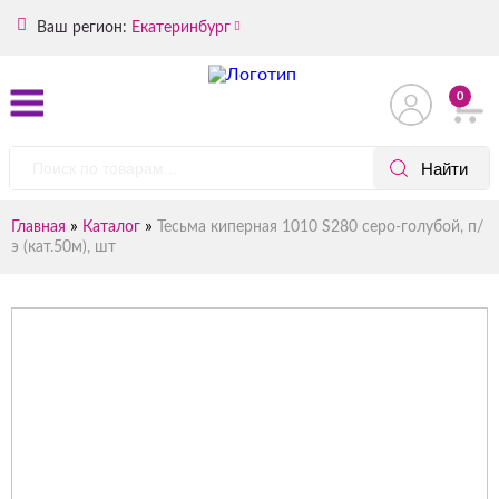
Ваш регион:
Екатеринбург
0
»
»
Главная
Каталог
Тесьма киперная 1010 S280 серо-голубой, п/
э (кат.50м), шт