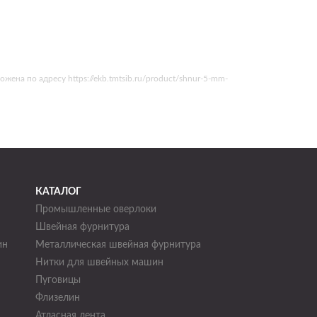
на по адресу https://ekb.tmtsib.ru/product/shnur-5-mm-
КАТАЛОГ
Промышленные оверлоки
Швейная фурнитура
ин
Металлическая швейная фурнитура
Нитки для швейных машин
н
Пуговицы
Флизелин
Атласная лента