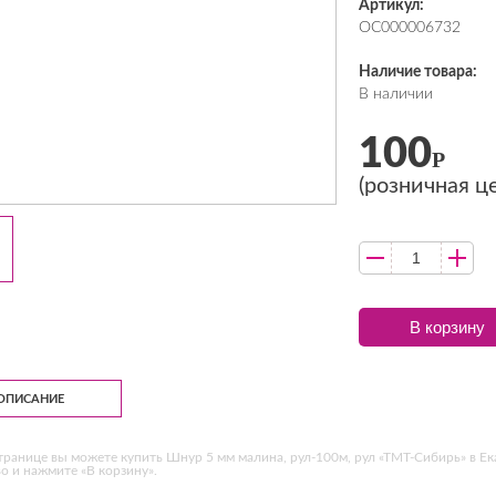
Артикул:
ОС000006732
Наличие товара:
В наличии
100
Р
(розничная ц
В корзину
ОПИСАНИЕ
транице вы можете купить Шнур 5 мм малина, рул-100м, рул «ТМТ-Сибирь» в Е
о и нажмите «В корзину».