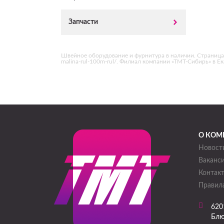
Запчасти
Швейное оборудование и фурнитура в наличии. Страница «
malina-rul-100m-rul/. Филиал компании «ТМТ-Сибирь» в Е
О КОМ
Новост
Ваканс
Контак
Правила
620
Блю