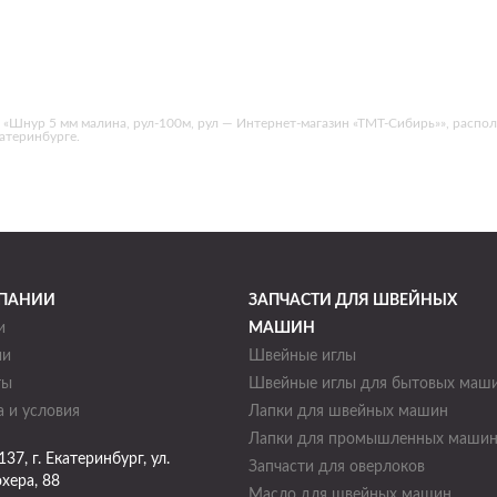
Шнур 5 мм малина, рул-100м, рул — Интернет-магазин «ТМТ-Сибирь»», расположе
катеринбурге.
ПАНИИ
ЗАПЧАСТИ ДЛЯ ШВЕЙНЫХ
и
МАШИН
ии
Швейные иглы
ты
Швейные иглы для бытовых маш
 и условия
Лапки для швейных машин
Лапки для промышленных маши
137
, г.
Екатеринбург
,
ул.
Запчасти для оверлоков
хера, 88
Масло для швейных машин