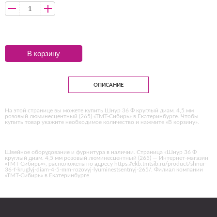
В корзину
ОПИСАНИЕ
На этой странице вы можете купить Шнур 36 Ф круглый диам. 4,5 мм
розовый люминесцентный (265) «ТМТ-Сибирь» в Екатеринбурге. Чтобы
купить товар укажите необходимое количество и нажмите «В корзину».
Швейное оборудование и фурнитура в наличии. Страница «Шнур 36 Ф
круглый диам. 4,5 мм розовый люминесцентный (265) — Интернет-магазин
«ТМТ-Сибирь»», расположена по адресу https://ekb.tmtsib.ru/product/shnur-
36-f-kruglyj-diam-4-5-mm-rozovyj-lyuminestsentnyj-265/. Филиал компании
«ТМТ-Сибирь» в Екатеринбурге.