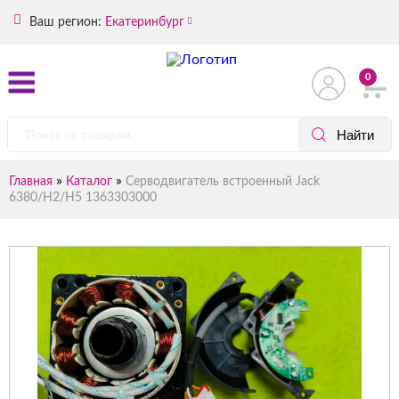
Ваш регион:
Екатеринбург
0
»
»
Главная
Каталог
Серводвигатель встроенный Jack
6380/H2/H5 1363303000