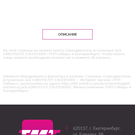
ОПИСАНИЕ
На этой странице вы можете купить Серводвигатель встроенный Jack
6380/H2/H5 1363303000 «ТМТ-Сибирь» в Екатеринбурге. Чтобы купить
товар укажите необходимое количество и нажмите «В корзину».
Швейное оборудование и фурнитура в наличии. Страница «Серводвигатель
встроенный Jack 6380/H2/H5 1363303000 — Интернет-магазин «ТМТ-
Сибирь»», расположена по адресу https://ekb.tmtsib.ru/product/servodvigatel-
vstroennyj-jack-6380-h2-h5-1363303000/. Филиал компании «ТМТ-Сибирь» в
Екатеринбурге.
620137
, г.
Екатеринбург
,
ул. Блюхера, 88