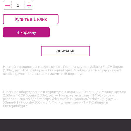
Купить в 1 клик
В корзину
ОПИСАНИЕ
На этой странице вы можете купить Резинка круглая 2.50мм F-179 бордо
(100м), рул «ТМТ-Сибирь» в Екатеринбурге. Чтобы купить товар укажите
необходимое количество и нажмите «В корзину».
Швейное оборудование и фурнитура в наличии. Страница «Резинка круглая
2.50мм F-179 бордо (100м), рул — Интернет-магазин «ТМТ-Сибирь»»,
расположена по адресу https://ekb.tmtsib.ru/product/rezinka-kruglaya-2-
50mm-f-179-bordo-100m-rul/. Филиал компании «ТМТ-Сибирь» в
Екатеринбурге.