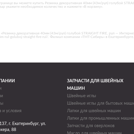
транице вы можете купить Резинка декоративная 40мм (43м/рул) голубой STRAI
вар укажите необходимое количество и нажмите «В корзину».
«Резинка декоративная 40мм (43м/рул) голубой STRAIGHT FIRE, рул — Интерне
3m-rul-goluboj-straight-fire-rul/. Филиал компании «ТМТ-Сибирь» в Екатеринбурге.
ПАНИИ
ЗАПЧАСТИ ДЛЯ ШВЕЙНЫХ
и
МАШИН
ии
Швейные иглы
ты
Швейные иглы для бытовых маш
 и условия
Лапки для швейных машин
Лапки для промышленных маши
137
, г.
Екатеринбург
,
ул.
Запчасти для оверлоков
хера, 88
Масло для швейных машин