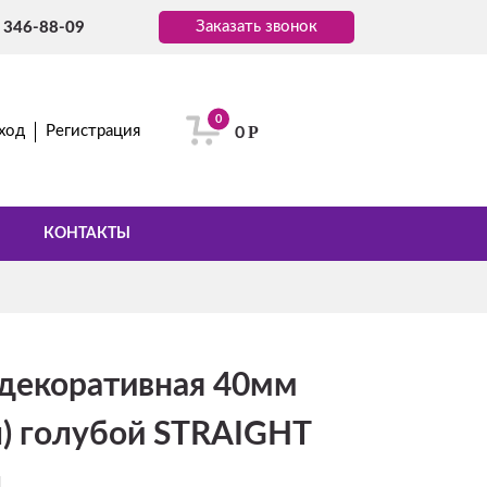
Заказать звонок
) 346-88-09
0
Р
ход
Регистрация
0
КОНТАКТЫ
 декоративная 40мм
л) голубой STRAIGHT
л