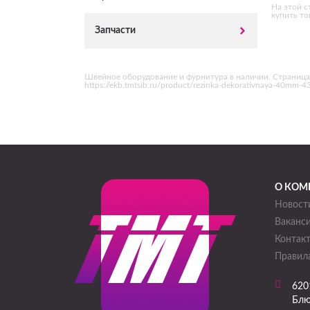
На этой с
купить то
Запчасти
Швейное оборудование и фурнитура в наличии. Страница 
https://ekb.tmtsib.ru/product/rezinka-dekorativnaya-40mm-4
О КОМ
Новост
Ваканс
Контак
Правила
620
Блю