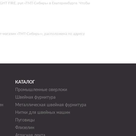
GHT FIRE, рул «ТМТ-Сибирь» в Екатеринбурге. Чтобы
т-магазин «ТМТ-Сибирь»», расположена по адресу
КАТАЛОГ
Промышленные оверлоки
Швейная фурнитура
ин
Металлическая швейная фурнитура
Нитки для швейных машин
н
Пуговицы
Флизелин
Атласная лента