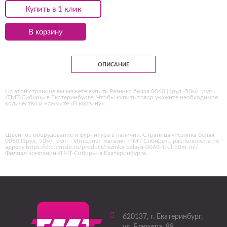
Купить в 1 клик
В корзину
ОПИСАНИЕ
На этой странице вы можете купить Резинка белая 0060 (1рул.-50м) , рул
«ТМТ-Сибирь» в Екатеринбурге. Чтобы купить товар укажите необходимое
количество и нажмите «В корзину».
Швейное оборудование и фурнитура в наличии. Страница «Резинка белая
0060 (1рул.-50м) , рул — Интернет-магазин «ТМТ-Сибирь»», расположена по
адресу https://ekb.tmtsib.ru/product/rezinka-belaya-0060-1rul-50m-rul/.
Филиал компании «ТМТ-Сибирь» в Екатеринбурге.
620137
, г.
Екатеринбург
,