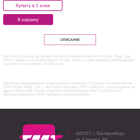
Купить в 1 клик
В корзину
ОПИСАНИЕ
На этой странице вы можете купить Резинка белая 0045 (1рул.-50м) , рул
«ТМТ-Сибирь» в Екатеринбурге. Чтобы купить товар укажите необходимое
количество и нажмите «В корзину».
Швейное оборудование и фурнитура в наличии. Страница «Резинка белая
0045 (1рул.-50м) , рул — Интернет-магазин «ТМТ-Сибирь»», расположена по
адресу https://ekb.tmtsib.ru/product/rezinka-belaya-0045-1rul-50m-rul/.
Филиал компании «ТМТ-Сибирь» в Екатеринбурге.
620137
, г.
Екатеринбург
,