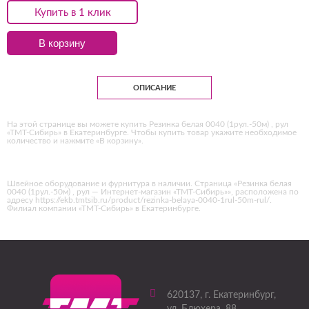
Купить в 1 клик
В корзину
ОПИСАНИЕ
На этой странице вы можете купить Резинка белая 0040 (1рул.-50м) , рул
«ТМТ-Сибирь» в Екатеринбурге. Чтобы купить товар укажите необходимое
количество и нажмите «В корзину».
Швейное оборудование и фурнитура в наличии. Страница «Резинка белая
0040 (1рул.-50м) , рул — Интернет-магазин «ТМТ-Сибирь»», расположена по
адресу https://ekb.tmtsib.ru/product/rezinka-belaya-0040-1rul-50m-rul/.
Филиал компании «ТМТ-Сибирь» в Екатеринбурге.
620137
, г.
Екатеринбург
,