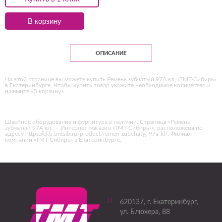
В корзину
ОПИСАНИЕ
На этой странице вы можете купить Ремень зубчатый 97А кл. «ТМТ-Сибирь»
в Екатеринбурге. Чтобы купить товар укажите необходимое количество и
нажмите «В корзину».
Швейное оборудование и фурнитура в наличии. Страница «Ремень
зубчатый 97А кл. — Интернет-магазин «ТМТ-Сибирь»», расположена по
адресу https://ekb.tmtsib.ru/product/remen-zubchatyj-97a-kl/. Филиал
компании «ТМТ-Сибирь» в Екатеринбурге.
620137
, г.
Екатеринбург
,
ул. Блюхера, 88