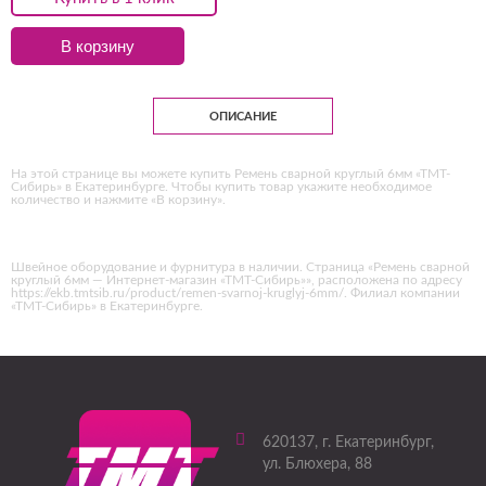
В корзину
ОПИСАНИЕ
На этой странице вы можете купить Ремень сварной круглый 6мм «ТМТ-
Сибирь» в Екатеринбурге. Чтобы купить товар укажите необходимое
количество и нажмите «В корзину».
Швейное оборудование и фурнитура в наличии. Страница «Ремень сварной
круглый 6мм — Интернет-магазин «ТМТ-Сибирь»», расположена по адресу
https://ekb.tmtsib.ru/product/remen-svarnoj-kruglyj-6mm/. Филиал компании
«ТМТ-Сибирь» в Екатеринбурге.
620137
, г.
Екатеринбург
,
ул. Блюхера, 88