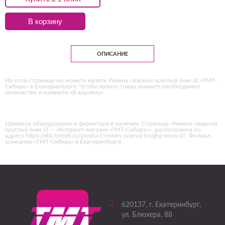
В корзину
ОПИСАНИЕ
На этой странице вы можете купить Ремень сварной круглый 6мм JZ «ТМТ-
Сибирь» в Екатеринбурге. Чтобы купить товар укажите необходимое
количество и нажмите «В корзину».
Швейное оборудование и фурнитура в наличии. Страница «Ремень сварной
круглый 6мм JZ — Интернет-магазин «ТМТ-Сибирь»», расположена по
адресу https://ekb.tmtsib.ru/product/remen-svarnoj-kruglyj-6mm-jz/. Филиал
компании «ТМТ-Сибирь» в Екатеринбурге.
620137
, г.
Екатеринбург
,
ул. Блюхера, 88