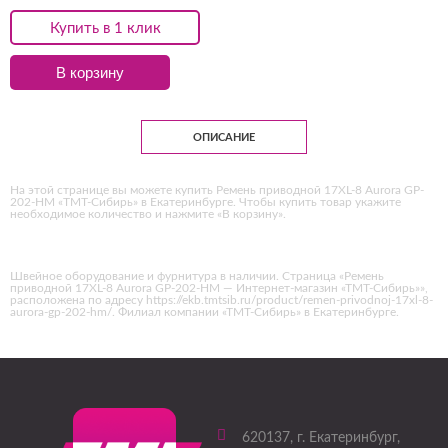
Купить в 1 клик
В корзину
ОПИСАНИЕ
На этой странице вы можете купить Ремень приводной 17XL-8 Aurora GP-
202-HM «ТМТ-Сибирь» в Екатеринбурге. Чтобы купить товар укажите
необходимое количество и нажмите «В корзину».
Швейное оборудование и фурнитура в наличии. Страница «Ремень
приводной 17XL-8 Aurora GP-202-HM — Интернет-магазин «ТМТ-Сибирь»»,
расположена по адресу https://ekb.tmtsib.ru/product/remen-privodnoj-17xl-8-
aurora-gp-202-hm/. Филиал компании «ТМТ-Сибирь» в Екатеринбурге.
620137
, г.
Екатеринбург
,