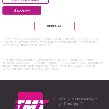
В корзину
ОПИСАНИЕ
На этой странице вы можете купить Ремень клиновой Z(O)-1120 «ТМТ-
Сибирь» в Екатеринбурге. Чтобы купить товар укажите необходимое
количество и нажмите «В корзину».
Швейное оборудование и фурнитура в наличии. Страница «Ремень
клиновой Z(O)-1120 — Интернет-магазин «ТМТ-Сибирь»», расположена по
адресу https://ekb.tmtsib.ru/product/remen-klinovoj-z-o-1120/. Филиал
компании «ТМТ-Сибирь» в Екатеринбурге.
620137
, г.
Екатеринбург
,
ул. Блюхера, 88