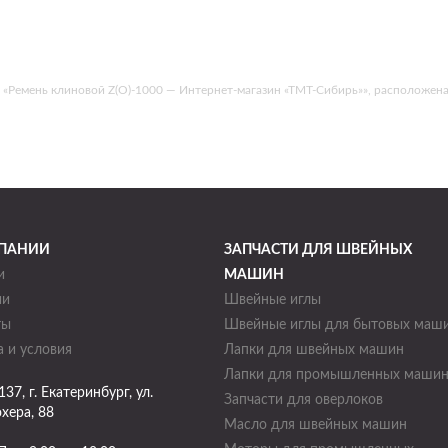
емень клиновой Z(O)-1000 — Интернет-магазин «ТМТ-Сибирь»», расположена по а
ПАНИИ
ЗАПЧАСТИ ДЛЯ ШВЕЙНЫХ
и
МАШИН
ии
Швейные иглы
ты
Швейные иглы для бытовых маш
 и условия
Лапки для швейных машин
Лапки для промышленных маши
137
, г.
Екатеринбург
,
ул.
Запчасти для оверлоков
хера, 88
Масло для швейных машин