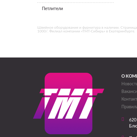
Петлители
Швейное оборудование и фурнитура в наличии. Страница «Р
1000/. Филиал компании «ТМТ-Сибирь» в Екатеринбурге.
О КОМ
Новост
Ваканс
Контак
Правила
620
Блю