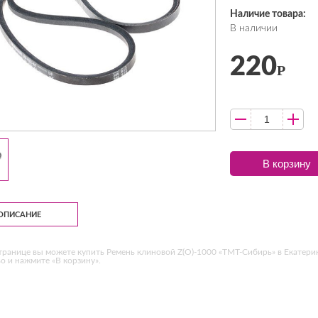
Наличие товара:
В наличии
220
Р
В корзину
ОПИСАНИЕ
транице вы можете купить Ремень клиновой Z(O)-1000 «ТМТ-Сибирь» в Екатери
о и нажмите «В корзину».