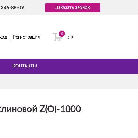
Заказать звонок
) 346-88-09
0
Р
ход
Регистрация
0
КОНТАКТЫ
линовой Z(O)-1000