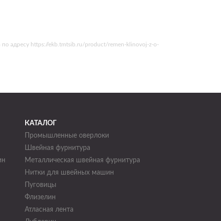
дресу https://ekb.tmtsib.ru/product/remen-klinovoj-z-o-
КАТАЛОГ
Промышленные оверлоки
Швейная фурнитура
ин
Металлическая швейная фурнитура
Нитки для швейных машин
н
Пуговицы
Флизелин
Атласная лента