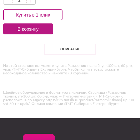
Купить в 1 клик
В корзину
ОПИСАНИЕ
На этой странице вы можете купить Размерник тканый, уп-100 шт, 60 р-р,
упак «ТМТ-Сибирь» в Екатеринбурге. Чтобы купить товар укажите
необходимое количество и нажмите «В корзину».
Швейное оборудование и фурнитура в наличии. Страница «Размерник
тканый, уп-100 шт, 60 р-р, упак — Интернет-магазин «ТМТ-Сибирь»»,
расположена по адресу https://ekb.tmtsib.ru/product/razmernik-tkanyj-up-100-
sht-60-r-r-upak/. Филиал компании «ТМТ-Сибирь» в Екатеринбурге.