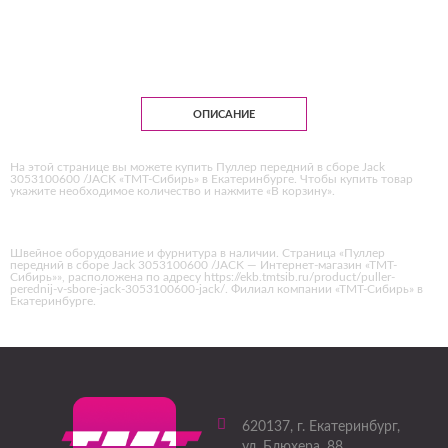
ОПИСАНИЕ
На этой странице вы можете купить Пуллер передний в сборе Jack
3053100600 /JACK «ТМТ-Сибирь» в Екатеринбурге. Чтобы купить товар
укажите необходимое количество и нажмите «В корзину».
Швейное оборудование и фурнитура в наличии. Страница «Пуллер
передний в сборе Jack 3053100600 /JACK — Интернет-магазин «ТМТ-
Сибирь»», расположена по адресу https://ekb.tmtsib.ru/product/puller-
perednij-v-sbore-jack-3053100600-jack/. Филиал компании «ТМТ-Сибирь» в
Екатеринбурге.
620137
, г.
Екатеринбург
,
ул. Блюхера, 88