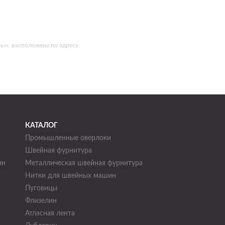
»», расположена по адресу
КАТАЛОГ
Промышленные оверлоки
Швейная фурнитура
ин
Металлическая швейная фурнитура
Нитки для швейных машин
н
Пуговицы
Флизелин
Атласная лента