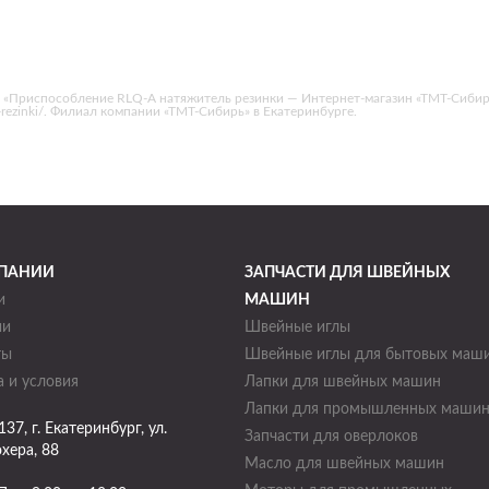
 «Приспособление RLQ-A натяжитель резинки — Интернет-магазин «ТМТ-Сибирь
itel-rezinki/. Филиал компании «ТМТ-Сибирь» в Екатеринбурге.
ПАНИИ
ЗАПЧАСТИ ДЛЯ ШВЕЙНЫХ
и
МАШИН
ии
Швейные иглы
ты
Швейные иглы для бытовых маш
 и условия
Лапки для швейных машин
Лапки для промышленных маши
137
, г.
Екатеринбург
,
ул.
Запчасти для оверлоков
хера, 88
Масло для швейных машин