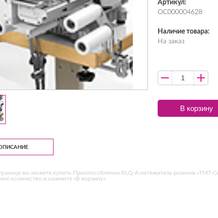
Артикул:
ОС000004628
Наличие товара:
На заказ
В корзину
ОПИСАНИЕ
транице вы можете купить Приспособление RLQ-A натяжитель резинки «ТМТ-Си
ое количество и нажмите «В корзину».