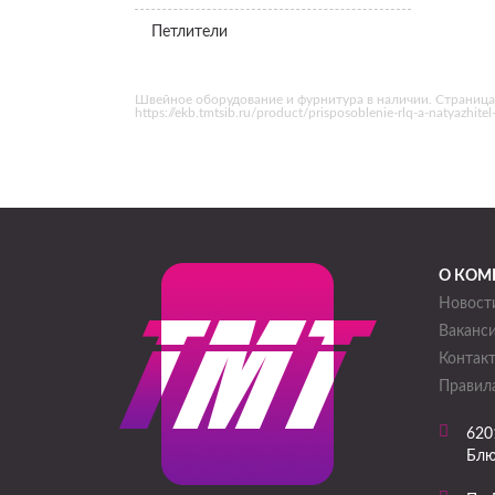
Петлители
Швейное оборудование и фурнитура в наличии. Страница
https://ekb.tmtsib.ru/product/prisposoblenie-rlq-a-natyazh
О КОМ
Новост
Ваканс
Контак
Правила
620
Блю