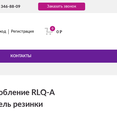
Заказать звонок
) 346-88-09
0
Р
ход
Регистрация
0
КОНТАКТЫ
обление RLQ-A
ель резинки