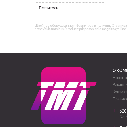
Петлители
Швейное оборудование и фурнитура в наличии. Страница
https://ekb.tmtsib.ru/product/prisposoblenie-magnitnaya-l
О КОМ
Новост
Ваканс
Контак
Правила
620
Блю