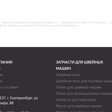
 «Приспособление магнитная линейка JZ — Интернет-магазин «ТМТ-Сибирь»», 
inejka-jz/. Филиал компании «ТМТ-Сибирь» в Екатеринбурге.
ПАНИИ
ЗАПЧАСТИ ДЛЯ ШВЕЙНЫХ
и
МАШИН
ии
Швейные иглы
ты
Швейные иглы для бытовых маш
 и условия
Лапки для швейных машин
Лапки для промышленных маши
137
, г.
Екатеринбург
,
ул.
Запчасти для оверлоков
хера, 88
Масло для швейных машин