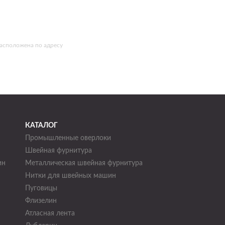
расположена по адресу
КАТАЛОГ
Промышленные оверлоки
Швейная фурнитура
ин
Металлическая швейная фурнитура
Нитки для швейных машин
н
Пуговицы
Флизелин
Атласная лента