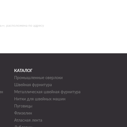
»», расположена по адресу
КАТАЛОГ
Промышленные оверлоки
Швейная фурнитура
ин
Металлическая швейная фурнитура
Нитки для швейных машин
н
Пуговицы
Флизелин
Атласная лента