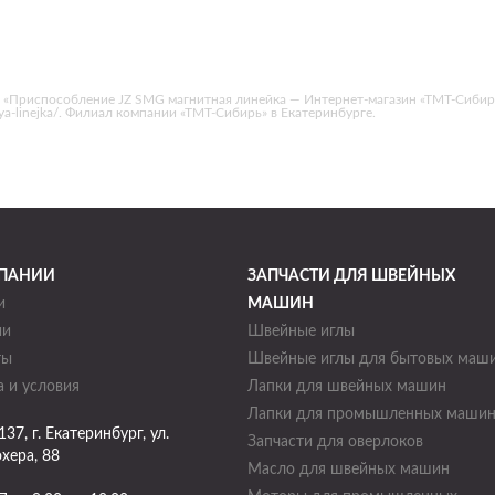
 «Приспособление JZ SMG магнитная линейка — Интернет-магазин «ТМТ-Сибирь
tnaya-linejka/. Филиал компании «ТМТ-Сибирь» в Екатеринбурге.
ПАНИИ
ЗАПЧАСТИ ДЛЯ ШВЕЙНЫХ
и
МАШИН
ии
Швейные иглы
ты
Швейные иглы для бытовых маш
 и условия
Лапки для швейных машин
Лапки для промышленных маши
137
, г.
Екатеринбург
,
ул.
Запчасти для оверлоков
хера, 88
Масло для швейных машин