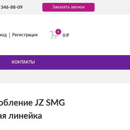
Заказать звонок
) 346-88-09
0
Р
ход
Регистрация
0
КОНТАКТЫ
обление JZ SMG
ая линейка