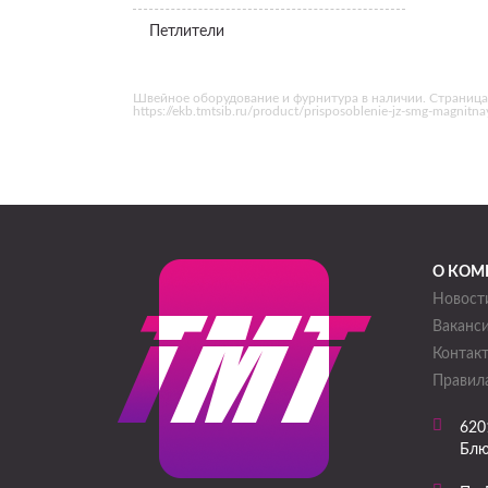
Петлители
Швейное оборудование и фурнитура в наличии. Страница
https://ekb.tmtsib.ru/product/prisposoblenie-jz-smg-magni
О КОМ
Новост
Ваканс
Контак
Правила
620
Блю