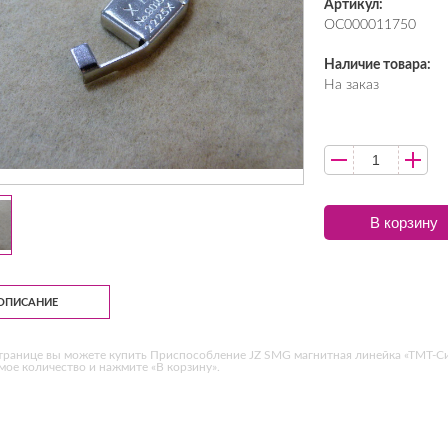
Артикул:
ОС000011750
Наличие товара:
На заказ
В корзину
ОПИСАНИЕ
транице вы можете купить Приспособление JZ SMG магнитная линейка «ТМТ-Си
ое количество и нажмите «В корзину».