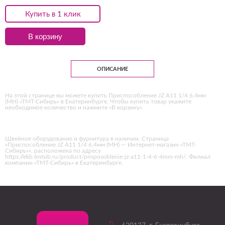
Купить в 1 клик
В корзину
ОПИСАНИЕ
На этой странице вы можете купить Приспособление JZ А11 1/4 6,4мм
(MH) «ТМТ-Сибирь» в Екатеринбурге. Чтобы купить товар укажите
необходимое количество и нажмите «В корзину».
Швейное оборудование и фурнитура в наличии. Страница
«Приспособление JZ А11 1/4 6,4мм (MH) — Интернет-магазин «ТМТ-
Сибирь»», расположена по адресу
https://ekb.tmtsib.ru/product/prisposoblenie-jz-a11-1-4-6-4mm-mh/. Филиал
компании «ТМТ-Сибирь» в Екатеринбурге.