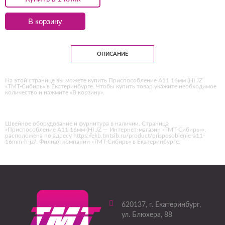
В корзину
ОПИСАНИЕ
На этой странице вы можете купить Приспособление А11 16мм (H) JZ
«ТМТ-Сибирь» в Екатеринбурге. Чтобы купить товар укажите необходимое
количество и нажмите «В корзину».
Швейное оборудование и фурнитура в наличии. Страница
«Приспособление А11 16мм (H) JZ — Интернет-магазин «ТМТ-Сибирь»»,
расположена по адресу https://ekb.tmtsib.ru/product/prisposoblenie-a11-
16mm-h-jz/. Филиал компании «ТМТ-Сибирь» в Екатеринбурге.
620137
, г.
Екатеринбург
,
ул. Блюхера, 88