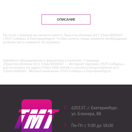
ОПИСАНИЕ
На этой странице вы можете купить Приспособление А11 13мм BD006T
«ТМТ-Сибирь» в Екатеринбурге. Чтобы купить товар укажите необходимое
количество и нажмите «В корзину».
Швейное оборудование и фурнитура в наличии. Страница
«Приспособление А11 13мм BD006T — Интернет-магазин «ТМТ-Сибирь»»,
расположена по адресу https://ekb.tmtsib.ru/product/prisposoblenie-a11-
13mm-bd006t/. Филиал компании «ТМТ-Сибирь» в Екатеринбурге.
620137
, г.
Екатеринбург
,
ул. Блюхера, 88
Пн-Пт с 9.00 до 18.00